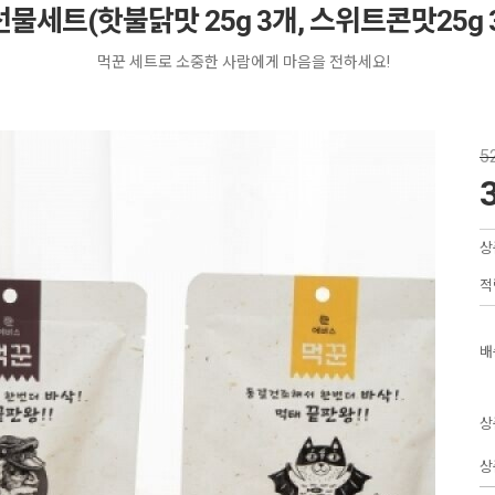
물세트(핫불닭맛 25g 3개, 스위트콘맛25g 
먹꾼 세트로 소중한 사람에게 마음을 전하세요!
5
상
적
배
상
상