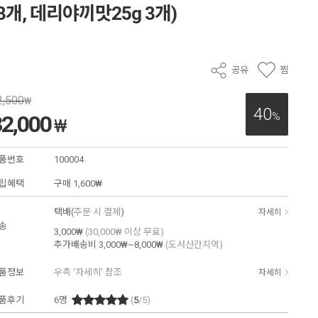
3개, 데리야끼맛25g 3개)
공유
찜
2,500
₩
40
%
32,000
₩
품번호
100004
립혜택
구매
1,600₩
택배(
주문 시 결제
)
자세히
송
3,000₩
(30,000₩ 이상 무료)
추가배송비
3,000₩~8,000₩
(도서산간지역)
품정보
우측 '자세히' 참조
자세히
품후기
6
명
(
5
/5)