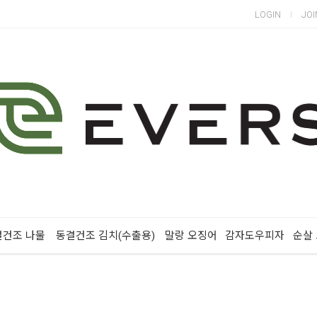
LOGIN
JOI
결건조 나물
동결건조 김치(수출용)
말랑 오징어
감자도우피자
순살