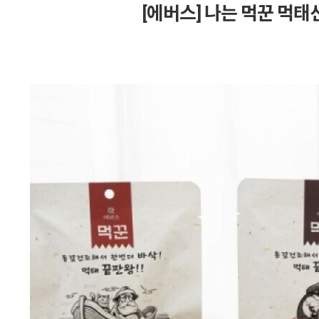
[에버스] 나는 먹꾼 먹태선