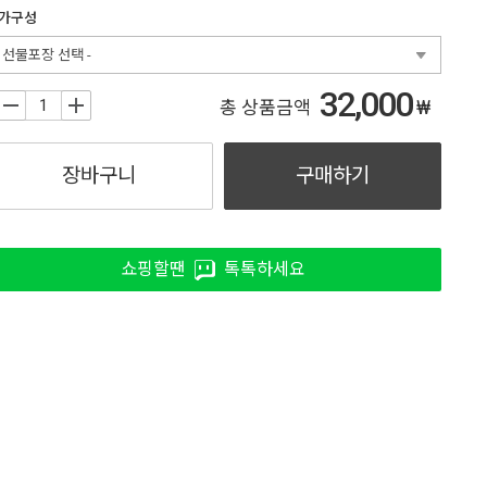
가구성
- 선물포장 선택 -
32,000
₩
+
총 상품금액
장바구니
구매하기
쇼핑할땐
톡톡하세요