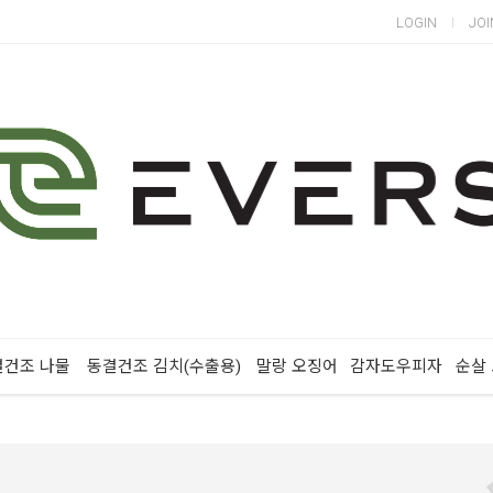
LOGIN
JOI
결건조 나물
동결건조 김치(수출용)
말랑 오징어
감자도우피자
순살